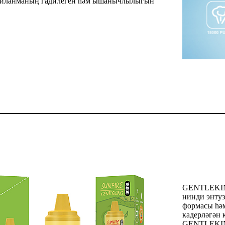
бу җайланманың гадилеген һәм ышанычлылыгын
GENTLEKING
нинди энтуз
формасы һәм
кадерләгән 
GENTLEKING