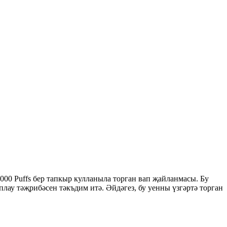
 Puffs бер тапкыр кулланыла торган вап җайланмасы. Бу
ау тәҗрибәсен тәкъдим итә. Әйдәгез, бу уенны үзгәртә торган