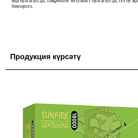
яңа булсагыз да, тәҗрибәле энтузиаст булсагыз да, сез 
бәяләрсез.
Продукция күрсәтү