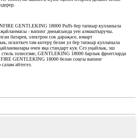
ндерер.
NFIRE GENTLEKING 18000 Puffs бер тапкыр кулланыла
 җайланмасы - вапинг дөньясында уен алмаштыручы.
лган батарея, электрон сок дәрәҗәсе, юмарт
, искиткеч тәм китерү белән ул бер тапкыр кулланыла
җайланмалары өчен яңа стандарт куя. Сез уңайлык, эш
и стиль эзлисезме, GENTLEKING 18000 барлык фронтларда
NFIRE GENTLEKING 18000 белән соңгы вапинг
 сәлам әйтегез.