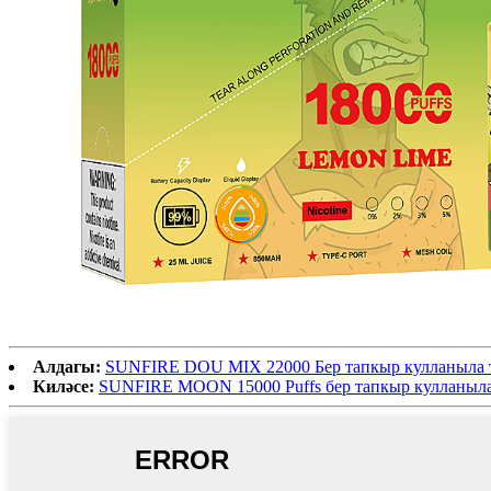
Алдагы:
SUNFIRE DOU MIX 22000 Бер тапкыр кулланыла т
Киләсе:
SUNFIRE MOON 15000 Puffs бер тапкыр кулланыла