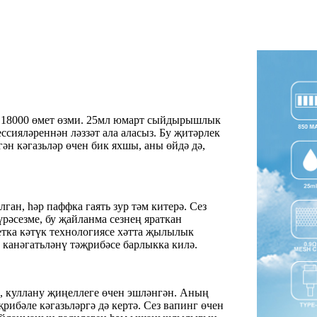
18000 өмет өзми. 25мл юмарт сыйдырышлык
ссияләреннән ләззәт ала аласыз. Бу җитәрлек
н кәгазьләр өчен бик яхшы, аны өйдә дә,
н, һәр паффка гаять зур тәм китерә. Сез
үрәсезме, бу җайланма сезнең яраткан
етка кәтүк технологиясе хәтта җылылык
е канәгатьләнү тәҗрибәсе барлыкка килә.
, куллану җиңеллеге өчен эшләнгән. Аның
рибәле кәгазьләргә дә кертә. Сез вапинг өчен