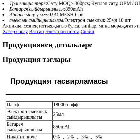
Транзакция төре:
Сату MOQ> 300pcs; Күпләп сату, OEM / 
Батарея сыйдырышлыгы:
850mAh
Atingылыту үзәге:
0.9Ω MESH Coil
сыеклык сыйдырышлыгы:
Электрон сыеклык 25мл 10 шт
Акциядә, сезнең ихтыяҗыгыз булса, зинһар, миңа мөрәҗәгать и
Хәзер сорау
Ватсап
Электрон почта
Скайп
Продукциянең детальләре
Продукция тэглары
Продукция тасвирламасы
Пафф
18000 пафф
Электрон сыеклык
25мл
сыйдырышлыгы
Батарея
850mAh
сыйдырышлыгы
Никотин көче
0% ， 2% ， 3% ， 5%