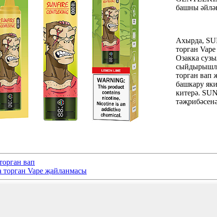
башны әйлә
Ахырда, SU
торган Vape
Озакка сузы
сыйдырышлык
торган вап 
башкару як
китерә. SU
тәҗрибәсенә
орган вап
 торган Vape җайланмасы