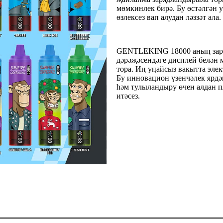
мөмкинлек бирә. Бу өстәлгән
өзлексез вап алудан ләззәт ала.
GENTLEKING 18000 аның заряд
дәрәҗәсендәге дисплей белән 
тора. Иң уңайсыз вакытта эле
Бу инновацион үзенчәлек ярдәм
һәм тулыландыру өчен алдан п
итәсез.