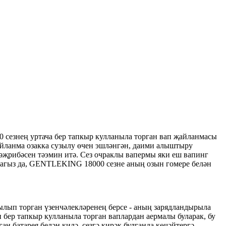
езнең уртача бер тапкыр кулланыла торган вап җайланмасы
җайланма озакка сузылу өчен эшләнгән, даими алыштыру
тәҗрибәсен тәэмин итә. Сез очраклы вапермы яки еш вапинг
сагыз да, GENTLEKING 18000 сезне аның озын гомере белән
п торган үзенчәлекләренең берсе - аның зарядландырыла
 бер тапкыр кулланыла торган ваплардан аермалы буларак, бу
н батарея белән килә, сезгә кирәк булганда көчәйтергә