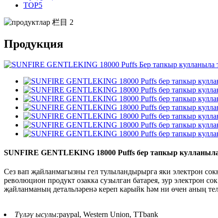
TOP5
Продукция
SUNFIRE GENTLEKING 18000 Puffs бер тапкыр кулланыла
Сез вап җайланмагызны гел тулыландырырга яки электрон со
революцион продукт озакка сузылган батарея, зур электрон с
җайланманың детальләренә кереп карыйк һәм ни өчен аның тел
Түләү ысулы:
paypal, Western Union, TTbank