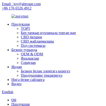
Email : joy@abtvape.com
+86 176 6526 4912
Продукция
TOP5
Бер тапкыр кулланыла торган вап
CBD батарея
CBD җайланмалары
Под системасы
Безнең турында
OEM & ODM
Яңалыклар
Сораулар
Ярдәм
Безнең белән элемтәгә керегез
Продукцияне тикшерегез
Нигә безне сайларга
Видео
English
Өй
Продукция