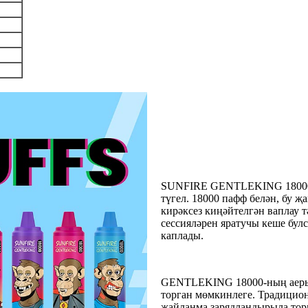
SUNFIRE GENTLEKING 18000 с
түгел. 18000 пафф белән, бу 
кирәксез киңәйтелгән ваплау 
сессияләрен яратучы кеше бул
каплады.
GENTLEKING 18000-ның аерылы
торган мөмкинлеге. Традицион
җайланма зарядландырыла торга