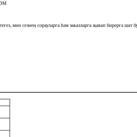
ODM
тегез, мин сезнең сорауларга һәм заказларга җавап бирергә шат