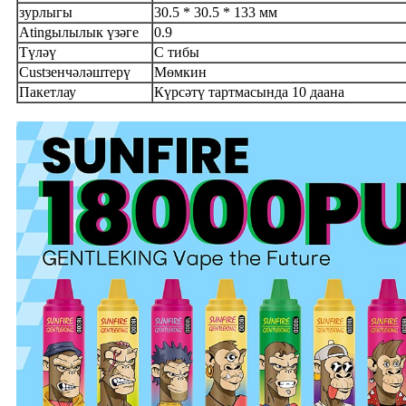
зурлыгы
30.5 * 30.5 * 133 мм
Atingылылык үзәге
0.9
Түләү
С тибы
Custзенчәләштерү
Мөмкин
Пакетлау
Күрсәтү тартмасында 10 даана