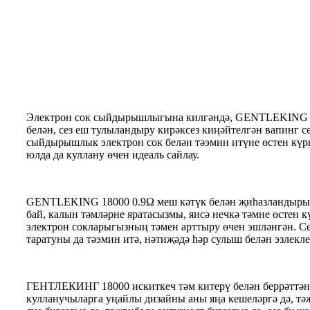
Электрон сок сыйдырышлыгына килгәндә, GENTLEKING 
белән, сез еш тулыландыру кирәксез киңәйтелгән вапинг се
сыйдырышлык электрон сок белән тәэмин итүне өстен күргә
юлда да куллану өчен идеаль сайлау.
GENTLEKING 18000 0.9Ω меш кәтүк белән җиһазландырылга
бай, калын тәмләрне яратасызмы, яисә нечкә тәмне өстен к
электрон сокларыгызның тәмен арттыру өчен эшләнгән. С
таратуны да тәэмин итә, нәтиҗәдә һәр сулыш белән эзлекл
ГЕНТЛЕКИНГ 18000 искиткеч тәм китерү белән беррәттән
кулланучыларга уңайлы дизайны аны яңа кешеләргә дә, тәҗ