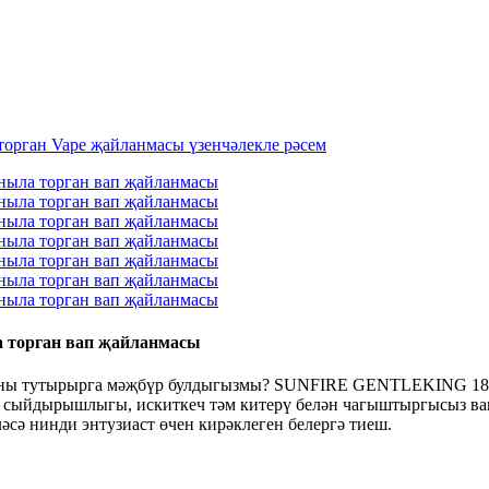
 торган вап җайланмасы
кны тутырырга мәҗбүр булдыгызмы? SUNFIRE GENTLEKING 18000
ок сыйдырышлыгы, искиткеч тәм китерү белән чагыштыргысыз вапл
әсә нинди энтузиаст өчен кирәклеген белергә тиеш.