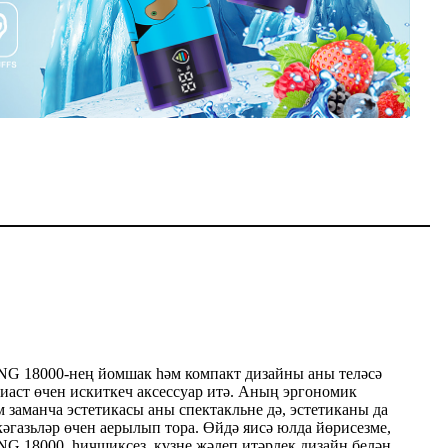
 18000-нең йомшак һәм компакт дизайны аны теләсә
иаст өчен искиткеч аксессуар итә. Аның эргономик
 заманча эстетикасы аны спектакльне дә, эстетиканы да
кәгазьләр өчен аерылып тора. Өйдә яисә юлда йөрисезме,
 18000, һичшиксез, күзне җәлеп итәрлек дизайн белән