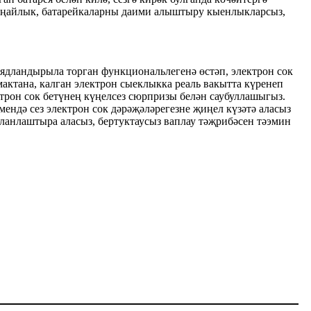
 уңайлык, батарейкаларны даими алыштыру кыенлыкларсыз,
ландырыла торган функциональлегенә өстәп, электрон сок
мактана, калган электрон сыеклыкка реаль вакытта күренеп
ктрон сок бетүнең күңелсез сюрпризы белән саубуллашыгыз.
ендә сез электрон сок дәрәҗәләрегезне җиңел күзәтә аласыз
ланлаштыра аласыз, бертуктаусыз ваплау тәҗрибәсен тәэмин